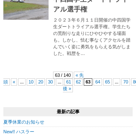
アル選手権
２０２３年６月１１日開催の中四国学
生ダートトライアル選手権。学生たち
の荒削りな走りにひやひやする場面
も。しかし、怯む事なくアクセルを踏
んでいく姿に勇気をもらえる気がしま
した。戦歴を…
63 / 140
« 先
頭
«
...
10
20
30
...
61
62
63
64
65
...
70
8
後 »
最新の記事
夏季休業のお知らせ
New!! ハスラー