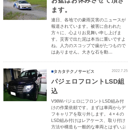
お盆はお休みさせて頂き
ます。
連日、各地での豪雨災害のニュースが
報道されています。被害に合われた
方々に、心よりお見舞い申し上げま
す。災害で出た泥は本当に重いですよ
ね。人力のスコップで歯がたつもので
はありません。大きな石を動…
2022.7.25
タカタテクノサービス
パジェロフロントLSD組
込
V98WパジェロにフロントLSD組み付
けの作業依頼です。まずは車両からデ
フキャリアを取り外します。４×４の
LSD組み付けはレアケース、取り付け
方法や構造も一般的な車両とはずいぶ