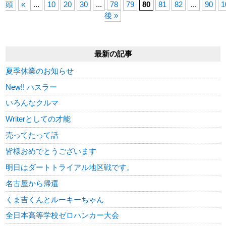
頭
«
...
10
20
30
...
78
79
80
81
82
...
90
1
後 »
最新の記事
夏季休業のお知らせ
New!! ハスラー
いろんなクルマ
Writerとしての才能
売ってたって話
皆様おめでとうございます
明日はダートトライアル地区戦です。
名古屋から帰還
くま吉くんとルーキーちゃん
全日本高等学校ゼロハンカー大会