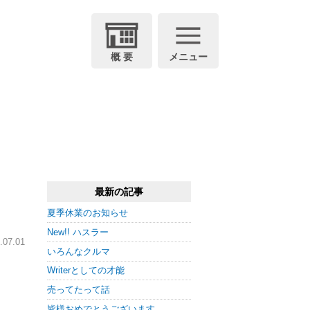
概 要
メニュー
最新の記事
夏季休業のお知らせ
New!! ハスラー
07.01
いろんなクルマ
Writerとしての才能
売ってたって話
皆様おめでとうございます