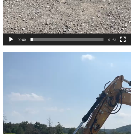
00:00
01:54
動
画
プ
レ
ー
ヤ
ー