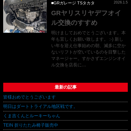
2026.1.5
GRガレージ TSタカタ
GRヤリスリヤデフオイ
ル交換のすすめ
明けましておめでとうございます。本
年も宜しくお願い致します。 :-) 新し
い年を迎え仕事始めの朝、滅多に空か
ないリフトが空いているのを目撃した
マネージャー。すかさずエンジンオイ
ル交換を店長に…
最新の記事
皆様おめでとうございます
明日はダートトライアル地区戦です。
くま吉くんとルーキーちゃん
TEIN 折りたたみ椅子販売中