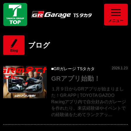
メニュー
ブログ
Blog
2026.1.23
GRガレージ TSタカタ
GRアプリ始動！
１月９日からGRアプリが始まりまし
た！GR APP | TOYOTA GAZOO
Racingアプリ内で自分好みのガレージ
を作れたり、来店経験値やイベントで
の経験値をためてランクアッ…