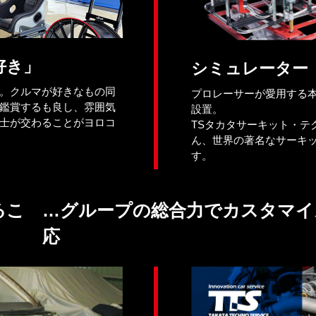
好き」
シミュレーター
。クルマが好きなもの同
プロレーサーが愛用する
鑑賞するも良し、雰囲気
設置。
士が交わることがヨロコ
TSタカタサーキット・テ
ん、世界の著名なサーキ
す。
るこ
グループの総合力でカスタマイ
応