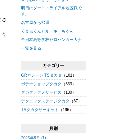
明日はダートトライアル地区戦で
す。
なさ
名古屋から帰還
くま吉くんとルーキーちゃん
、今
全日本高等学校ゼロハンカー大会
一覧を見る
カテゴリー
GRガレージ TSタカタ
（101）
ボデーショップタカタ
（333）
タカタテクノサービス
（130）
テクニックステージタカタ
（87）
TSタカタサーキット
（196）
月別
2026年8月 (1)