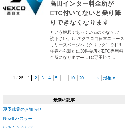
高田インター料金所が
ETC付いてないと乗り降
りできなくなります
という解釈であっているのかな？ご一
読下さい。↓↓ ネクスコ西日本ニュース
リリースページへ（クリック）令和8
年春から新たに30料金所がETC専用料
金所になります― ETC専用料金…
1 / 26
1
2
3
4
5
...
10
20
...
»
最後 »
最新の記事
夏季休業のお知らせ
New!! ハスラー
いろんなクルマ