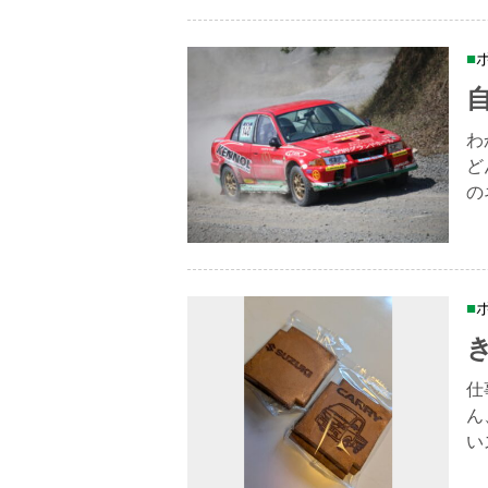
わ
ど
の
仕
ん
い