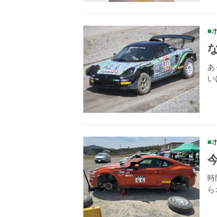
あ
い
時
ら