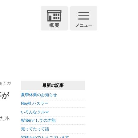
概 要
メニュー
6.4.22
最新の記事
事が
夏季休業のお知らせ
New!! ハスラー
いろんなクルマ
れた本
Writerとしての才能
売ってたって話
皆様おめでとうございます