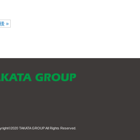
後 »
yright©2020
TAKATA GROUP
All Rights Reserved.