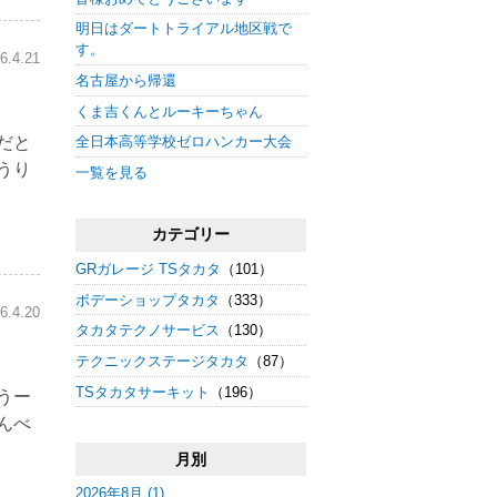
明日はダートトライアル地区戦で
す。
6.4.21
名古屋から帰還
くま吉くんとルーキーちゃん
だと
全日本高等学校ゼロハンカー大会
うり
一覧を見る
カテゴリー
GRガレージ TSタカタ
（101）
ボデーショップタカタ
（333）
6.4.20
タカタテクノサービス
（130）
テクニックステージタカタ
（87）
TSタカタサーキット
（196）
うー
んべ
月別
2026年8月 (1)