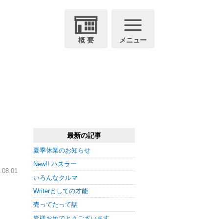
概 要
メニュー
最新の記事
夏季休業のお知らせ
New!! ハスラー
08.01
いろんなクルマ
Writerとしての才能
売ってたって話
皆様おめでとうございます