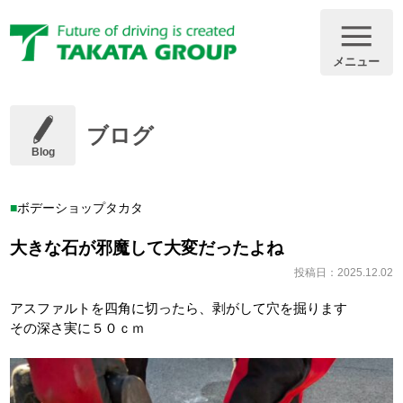
メニュー
ブログ
Blog
ボデーショップタカタ
大きな石が邪魔して大変だったよね
投稿日：2025.12.02
アスファルトを四角に切ったら、剥がして穴を掘ります
その深さ実に５０ｃｍ