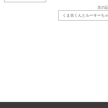
次の
くま吉くんとルーキーち