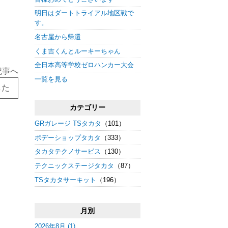
明日はダートトライアル地区戦で
す。
名古屋から帰還
くま吉くんとルーキーちゃん
全日本高等学校ゼロハンカー大会
記事へ
一覧を見る
した
カテゴリー
GRガレージ TSタカタ
（101）
ボデーショップタカタ
（333）
タカタテクノサービス
（130）
テクニックステージタカタ
（87）
TSタカタサーキット
（196）
月別
2026年8月 (1)