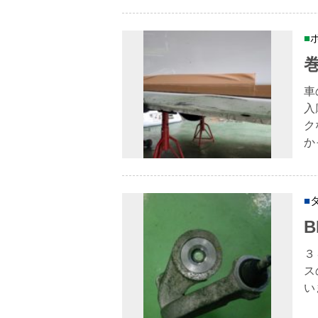
車
入
ク
か
３
ス
い