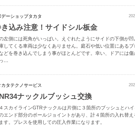
ボデーショップタカタ
202
巻き込み注意！サイドシル板金
の左側には死角がいっぱい。えぐれたようにサイドの下側が凹
庫してくる車両は少なくありません。庭石や低い位置にあるブ
などを巻き込んでしまう事がほとんどです。幸い、ドアには傷
っ…
タカタテクノサービス
202
BNR34ナックルブッシュ交換
４スカイラインGTRナックルは片側に３箇所のブッシュとハイ
のエンド部分のボールジョイントがあり、計４箇所の入れ替え
ます。プレスを使用しての圧入作業になります。