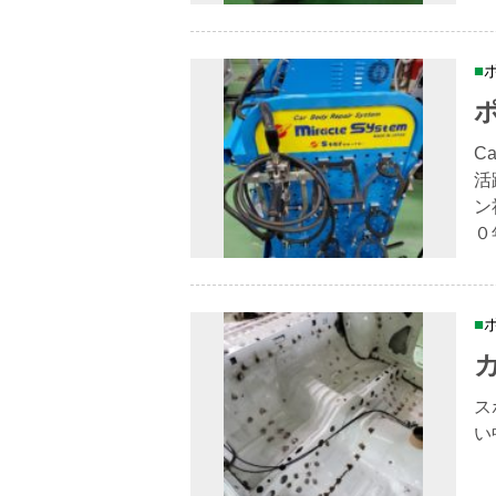
C
活
ン
０
ス
い