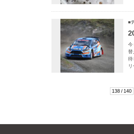
今
替
待
リ
138 / 140