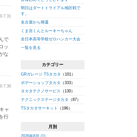
明日はダートトライアル地区戦で
す。
0.7.31
名古屋から帰還
くま吉くんとルーキーちゃん
んで
全日本高等学校ゼロハンカー大会
ロッ
一覧を見る
がな
カテゴリー
GRガレージ TSタカタ
（101）
ボデーショップタカタ
（333）
0.7.30
タカタテクノサービス
（130）
テクニックステージタカタ
（87）
TSタカタサーキット
（196）
キャ
を行
月別
2026年8月 (1)