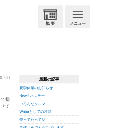
概 要
メニュー
0.7.31
最新の記事
夏季休業のお知らせ
New!! ハスラー
トで操
いろんなクルマ
させて
Writerとしての才能
売ってたって話
皆様おめでとうございます