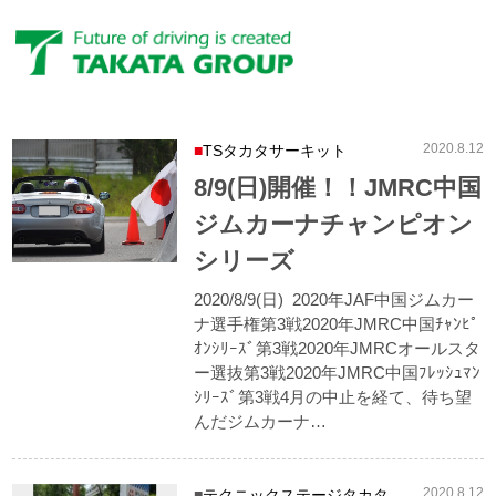
ブログ
Blog
2020.8.12
TSタカタサーキット
8/9(日)開催！！JMRC中国
ジムカーナチャンピオン
シリーズ
2020/8/9(日) 2020年JAF中国ジムカー
ナ選手権第3戦2020年JMRC中国ﾁｬﾝﾋﾟ
ｵﾝｼﾘｰｽﾞ第3戦2020年JMRCオールスタ
ー選抜第3戦2020年JMRC中国ﾌﾚｯｼｭﾏﾝ
ｼﾘｰｽﾞ第3戦4月の中止を経て、待ち望
んだジムカーナ…
2020.8.12
テクニックステージタカタ