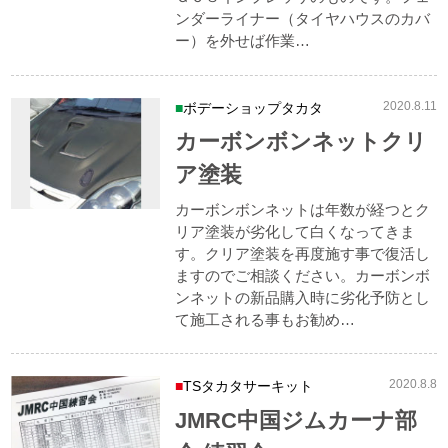
ンダーライナー（タイヤハウスのカバ
ー）を外せば作業…
2020.8.11
ボデーショップタカタ
カーボンボンネットクリ
ア塗装
カーボンボンネットは年数が経つとク
リア塗装が劣化して白くなってきま
す。クリア塗装を再度施す事で復活し
ますのでご相談ください。カーボンボ
ンネットの新品購入時に劣化予防とし
て施工される事もお勧め…
2020.8.8
TSタカタサーキット
JMRC中国ジムカーナ部