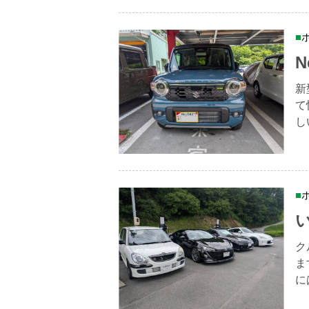
N
新
て
し
ク
ま
に