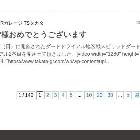
GRガレージ TSタカタ
20
皆様おめでとうございます
/5（日）に開催されたダートトライアル地区戦スピリットダー
アル2本目を見させて頂きました。[video width="1280" height="
4="https://www.takata-gr.com/wp/wp-content/upl…
1 / 140
1
2
3
4
5
...
10
20
30
...
»
最