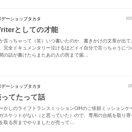
ボデーショップタカタ
202
riterとしての才能
か言っちゃって（笑）いつ書いたのか、書きかけの文章が出て
。完全ドキュメンタリー泣けるほどイイ自分で言っちゃうにつ
間の話が書けたらまたあの人の所まで届…
ボデーショップタカタ
20
売ってたって話
ーかしのライフトランスミッションO/Hのご依頼ミッションケ
ガスケットがない（と思っていた）ので、専用の台紙を取り寄
を取る所までやりましたが売って…