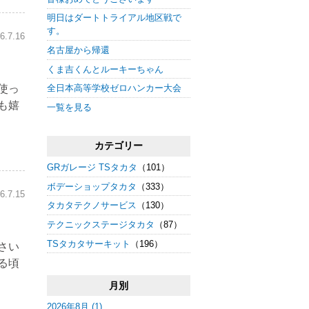
明日はダートトライアル地区戦で
す。
6.7.16
名古屋から帰還
くま吉くんとルーキーちゃん
使っ
全日本高等学校ゼロハンカー大会
も嬉
一覧を見る
カテゴリー
GRガレージ TSタカタ
（101）
ボデーショップタカタ
（333）
6.7.15
タカタテクノサービス
（130）
テクニックステージタカタ
（87）
TSタカタサーキット
（196）
さい
る頃
月別
2026年8月 (1)