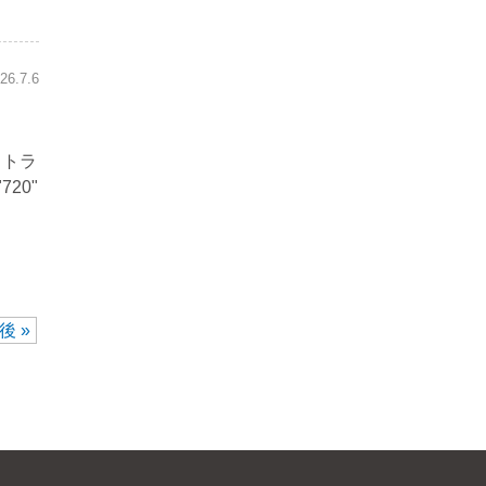
26.7.6
トトラ
720"
後 »