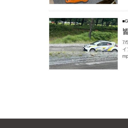
7
イ
mp