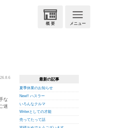
概 要
メニュー
26.8.6
最新の記事
夏季休業のお知らせ
New!! ハスラー
手な
いろんなクルマ
ご迷
Writerとしての才能
売ってたって話
皆様おめでとうございます