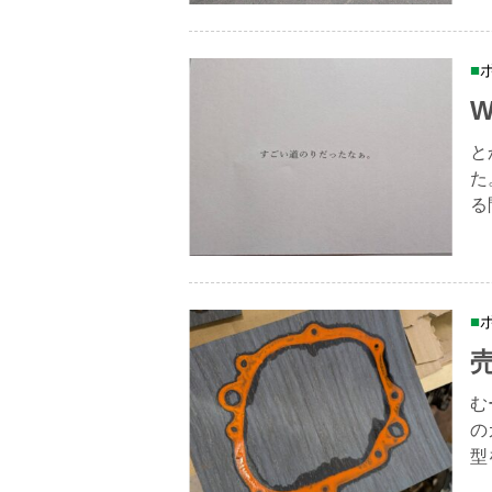
W
と
た
る
む
の
型