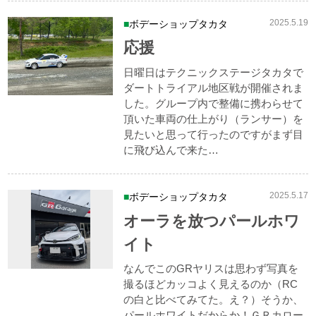
2025.5.19
ボデーショップタカタ
応援
日曜日はテクニックステージタカタで
ダートトライアル地区戦が開催されま
した。グループ内で整備に携わらせて
頂いた車両の仕上がり（ランサー）を
見たいと思って行ったのですがまず目
に飛び込んで来た…
2025.5.17
ボデーショップタカタ
オーラを放つパールホワ
イト
なんでこのGRヤリスは思わず写真を
撮るほどカッコよく見えるのか（RC
の白と比べてみてた。え？）そうか、
パールホワイトだからか！ＧＲカロー