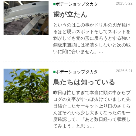
2025.5.22
ボデーショップタカタ
歯が立たん
というのはこの事かドリルの刃が負け
るほど硬いスポットそしてスポットを
剥がしても元の形に戻ろうとする強い
鋼板来週頭には塗装をしないと次の戦
いに間に合いません。…
2025.5.21
ボデーショップタカタ
鳥たちは知っている
昨日は忙しすぎて本当に頭の中からブ
ログの文字がすっぽ抜けていました先
日紹介したサーキット上り口のさくら
んぼそれから少し大きくなったのを一
度確認して、「あと数日経って収穫し
てみよう」と思っ…