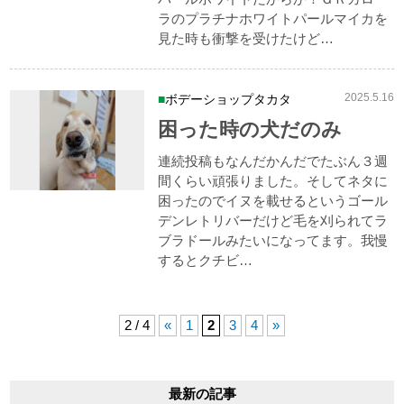
ラのプラチナホワイトパールマイカを
見た時も衝撃を受けたけど…
2025.5.16
ボデーショップタカタ
困った時の犬だのみ
連続投稿もなんだかんだでたぶん３週
間くらい頑張りました。そしてネタに
困ったのでイヌを載せるというゴール
デンレトリバーだけど毛を刈られてラ
ブラドールみたいになってます。我慢
するとクチビ…
2 / 4
«
1
2
3
4
»
最新の記事